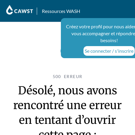
Ressources WASH
Créez votre profil pour nous aide
vous accompagner et répondre
besoins!
Se connecter / s'inscrire
500 ERREUR
Désolé, nous avons
rencontré une erreur
en tentant d’ouvrir
cette page :