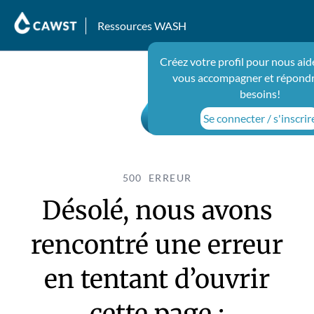
Ressources WASH
Créez votre profil pour nous aid
vous accompagner et répondr
besoins!
Se connecter / s'inscrir
500 ERREUR
Désolé, nous avons
rencontré une erreur
en tentant d’ouvrir
cette page :