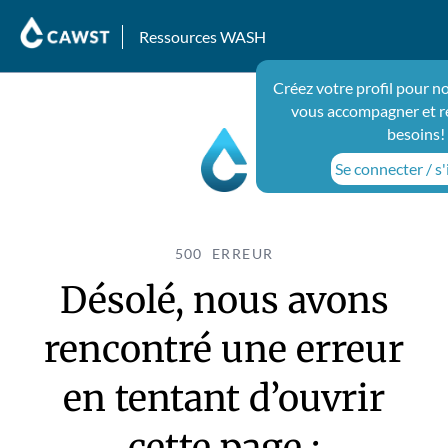
Ressources WASH
Créez votre profil pour n
vous accompagner et r
besoins!
Se connecter / s'
500 ERREUR
Désolé, nous avons
rencontré une erreur
en tentant d’ouvrir
cette page :