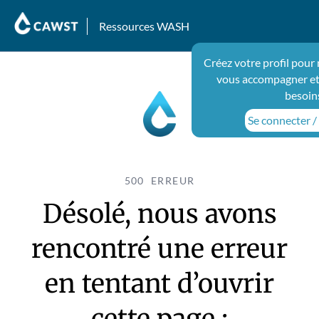
Ressources WASH
Créez votre profil pour
vous accompagner et
besoin
Se connecter / 
500 ERREUR
Désolé, nous avons
rencontré une erreur
en tentant d’ouvrir
cette page :