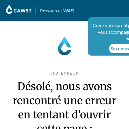
Ressources WASH
Créez votre profil
vous accompagn
b
Se connec
500 ERREUR
Désolé, nous avons
rencontré une erreur
en tentant d’ouvrir
cette page :