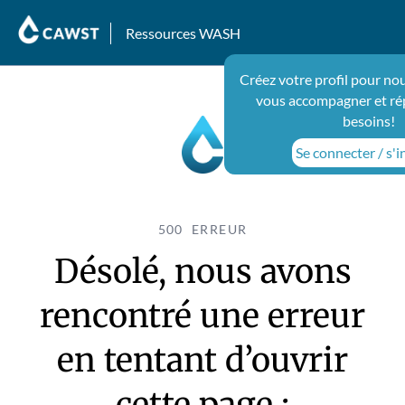
Ressources WASH
Créez votre profil pour no
vous accompagner et ré
besoins!
Se connecter / s'i
500 ERREUR
Désolé, nous avons
rencontré une erreur
en tentant d’ouvrir
cette page :