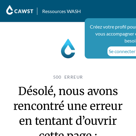
Ressources WASH
Créez votre profil pou
vous accompagner e
besoi
Se connecter 
500 ERREUR
Désolé, nous avons
rencontré une erreur
en tentant d’ouvrir
cette page :