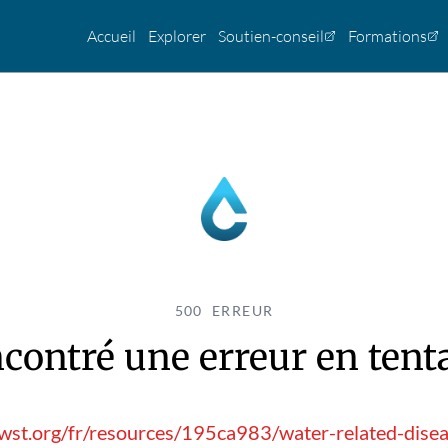
Accueil
Explorer
Soutien-conseil
Formations
500 ERREUR
contré une erreur en tentan
wst.org/fr/resources/195ca983/water-related-disea