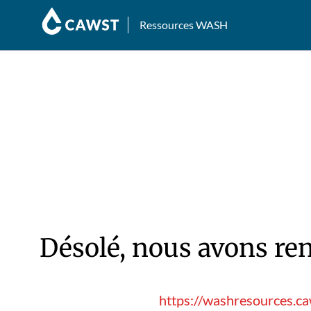
Ressources WASH
Désolé, nous avons ren
https://washresources.ca