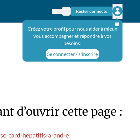
Rester connecté
Changer de langue
Icône de recherche
Ouvrir le 
Créez votre profil pour nous aider à mieux
vous accompagner et répondre à vos
besoins!
Se connecter / s'inscrire
t d’ouvrir cette page :
se-card-hepatitis-a-and-e