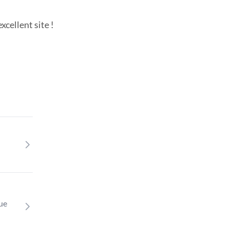
cellent site !
que