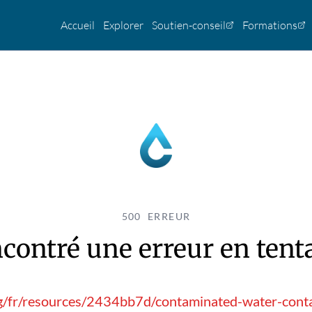
Accueil
Explorer
Soutien-conseil
Formations
500 ERREUR
contré une erreur en tentan
rg/fr/resources/2434bb7d/contaminated-water-conta