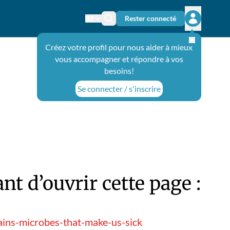
Rester connecté
Changer de langue
Icône de recherche
Ouvrir le 
Créez votre profil pour nous aider à mieux
vous accompagner et répondre à vos
besoins!
Se connecter / s'inscrire
t d’ouvrir cette page :
ins-microbes-that-make-us-sick