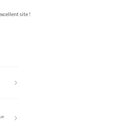
cellent site !
que