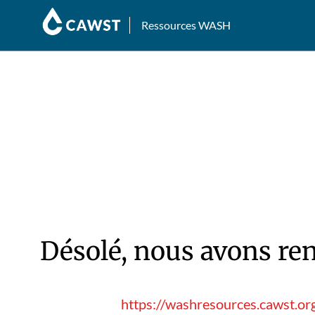
Ressources WASH
Désolé, nous avons ren
https://washresources.cawst.o