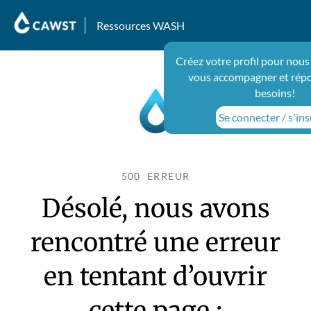
Ressources WASH
Créez votre profil pour nous
vous accompagner et répo
besoins!
Se connecter / s'ins
500 ERREUR
Désolé, nous avons
rencontré une erreur
en tentant d’ouvrir
cette page :