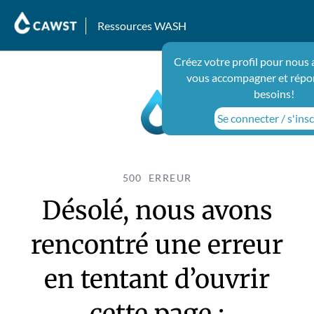
Ressources WASH
Créez votre profil pour nous 
vous accompagner et répo
besoins!
Se connecter / s'insc
500 ERREUR
Désolé, nous avons
rencontré une erreur
en tentant d’ouvrir
cette page :