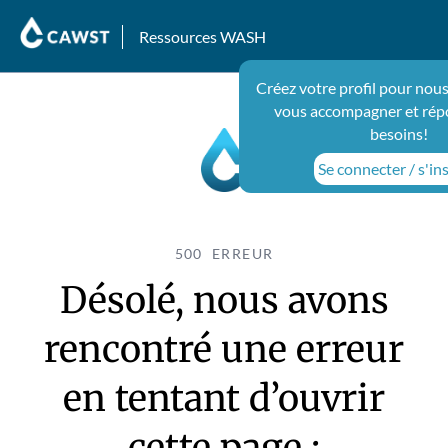
Ressources WASH
Créez votre profil pour nous
vous accompagner et rép
besoins!
Se connecter / s'ins
500 ERREUR
Désolé, nous avons
rencontré une erreur
en tentant d’ouvrir
cette page :