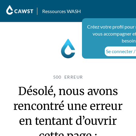
Ressources WASH
Créez votre profil pour
vous accompagner et
besoin
Se connecter / 
500 ERREUR
Désolé, nous avons
rencontré une erreur
en tentant d’ouvrir
cette page :