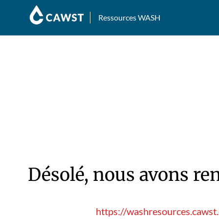
Ressources WASH
Désolé, nous avons ren
https://washresources.cawst