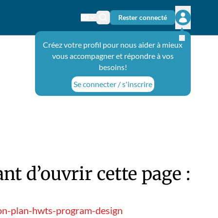
Rester connecté
Changer de langue
Icône de recherche
Ouvrir le 
Créez votre profil pour nous aider à mieux
vous accompagner et répondre à vos
besoins!
Se connecter / s'inscrire
t d’ouvrir cette page :
son-plan-hwts-program-design