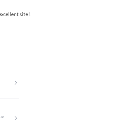
cellent site !
que