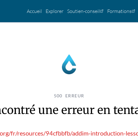
Accueil
Explorer
Soutien-conseil
Formations
500 ERREUR
contré une erreur en tentan
.org/fr/resources/94cfbbfb/addim-introduction-les