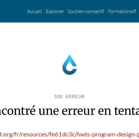
Accueil
Explorer
Soutien-conseil
Formations
500 ERREUR
contré une erreur en tentan
st.org/fr/resources/fe61dc3c/hwts-program-design-