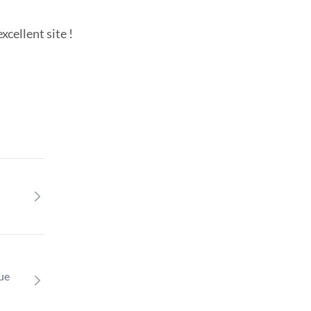
cellent site !
que