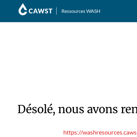
Ressources WASH
Désolé, nous avons ren
https://washresources.caw