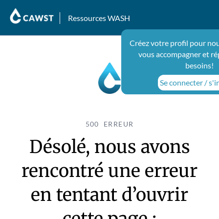
Ressources WASH
Créez votre profil pour no
vous accompagner et ré
besoins!
Se connecter / s'i
500 ERREUR
Désolé, nous avons
rencontré une erreur
en tentant d’ouvrir
cette page :