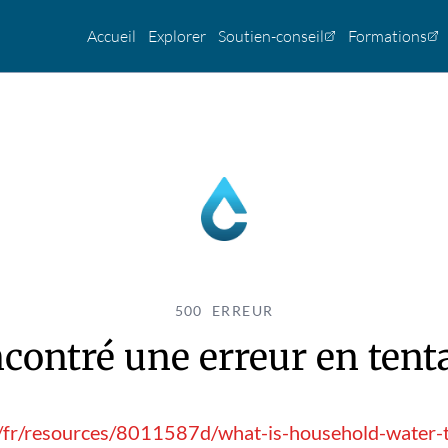
Accueil
Explorer
Soutien-conseil
Formations
500 ERREUR
contré une erreur en tentan
g/fr/resources/8011587d/what-is-household-water-