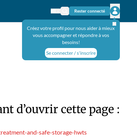
Rester connecté
Changer de langue
Icône de recherche
Ouvrir le 
Créez votre profil pour nous aider à mieux
vous accompagner et répondre à vos
besoins!
Se connecter / s'inscrire
t d’ouvrir cette page :
treatment-and-safe-storage-hwts