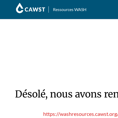
Ressources WASH
Désolé, nous avons ren
https://washresources.cawst.or