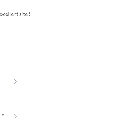
cellent site !
que