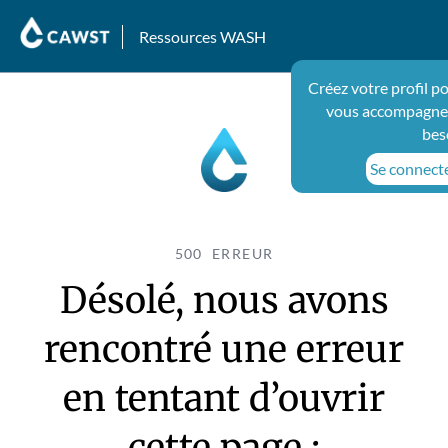
Ressources WASH
Créez votre profil p
vous accompagner
bes
Se connecter
500 ERREUR
Désolé, nous avons
rencontré une erreur
en tentant d’ouvrir
cette page :