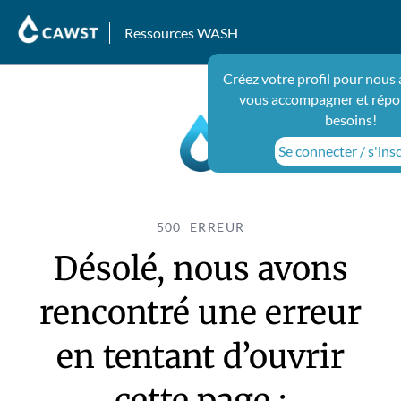
Ressources WASH
Créez votre profil pour nous 
vous accompagner et répo
besoins!
Se connecter / s'insc
500 ERREUR
Désolé, nous avons
rencontré une erreur
en tentant d’ouvrir
cette page :