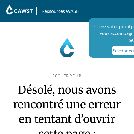
Ressources WASH
Créez votre profil 
vous accompagne
be
Se connect
500 ERREUR
Désolé, nous avons
rencontré une erreur
en tentant d’ouvrir
cette page :