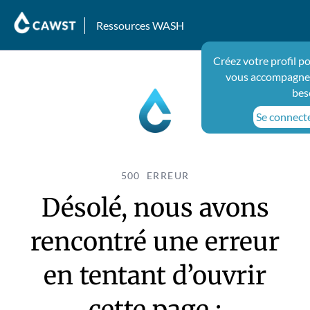
Ressources WASH
Créez votre profil p
vous accompagner
bes
Se connecter
500 ERREUR
Désolé, nous avons
rencontré une erreur
en tentant d’ouvrir
cette page :