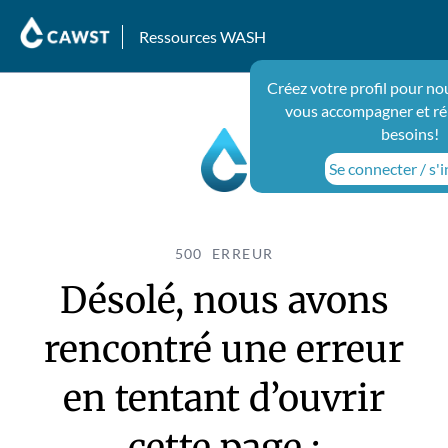
Ressources WASH
Créez votre profil pour no
vous accompagner et ré
besoins!
Se connecter / s'i
500 ERREUR
Désolé, nous avons
rencontré une erreur
en tentant d’ouvrir
cette page :