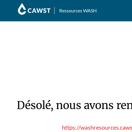
Ressources WASH
Désolé, nous avons ren
https://washresources.caw