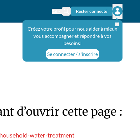
Rester connecté
Changer de langue
Icône de recherche
Ouvrir le 
Créez votre profil pour nous aider à mieux
vous accompagner et répondre à vos
besoins!
Se connecter / s'inscrire
t d’ouvrir cette page :
-household-water-treatment