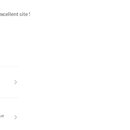
cellent site !
que