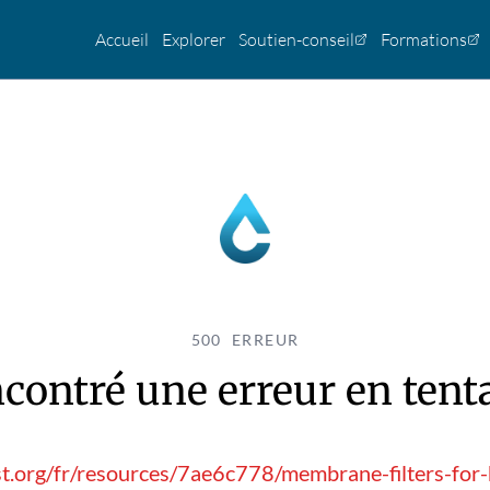
Accueil
Explorer
Soutien-conseil
Formations
500 ERREUR
contré une erreur en tentan
st.org/fr/resources/7ae6c778/membrane-filters-for