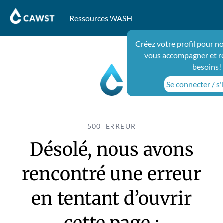
Ressources WASH
Créez votre profil pour n
vous accompagner et r
besoins!
Se connecter / s'
500 ERREUR
Désolé, nous avons
rencontré une erreur
en tentant d’ouvrir
cette page :