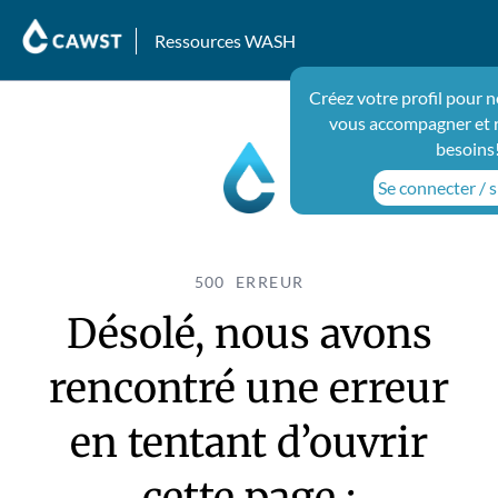
Ressources WASH
Créez votre profil pour 
vous accompagner et 
besoins
Se connecter / s
500 ERREUR
Désolé, nous avons
rencontré une erreur
en tentant d’ouvrir
cette page :