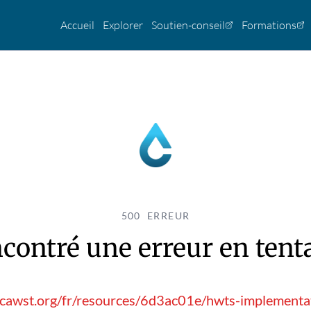
Accueil
Explorer
Soutien-conseil
Formations
500 ERREUR
contré une erreur en tentan
.cawst.org/fr/resources/6d3ac01e/hwts-implementa