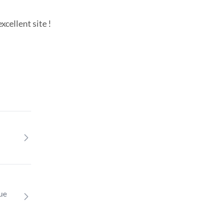
cellent site !
que