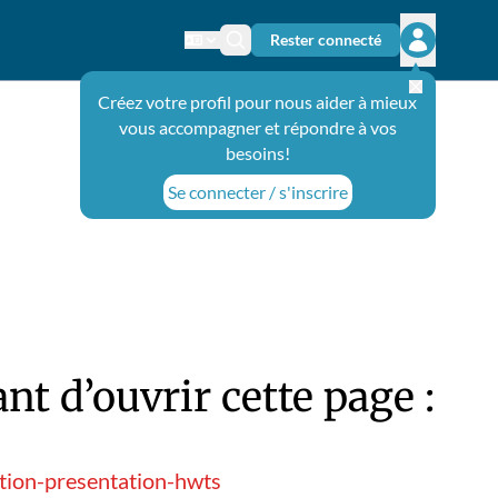
Rester connecté
Changer de langue
Icône de recherche
Ouvrir le 
Créez votre profil pour nous aider à mieux
vous accompagner et répondre à vos
besoins!
Se connecter / s'inscrire
t d’ouvrir cette page :
tion-presentation-hwts