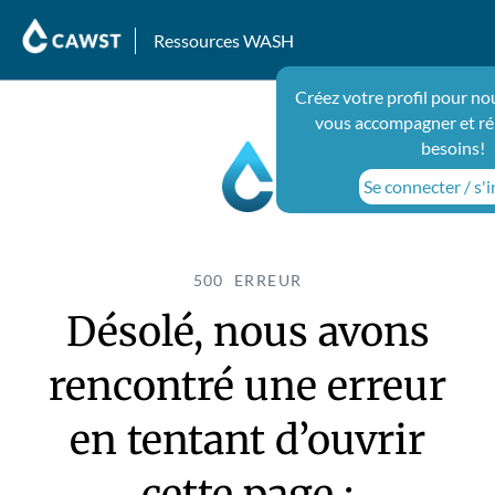
Ressources WASH
Créez votre profil pour no
vous accompagner et ré
besoins!
Se connecter / s'i
500 ERREUR
Désolé, nous avons
rencontré une erreur
en tentant d’ouvrir
cette page :