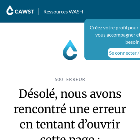
Ressources WASH
Créez votre profil pour
vous accompagner et
besoin
Se connecter / 
500 ERREUR
Désolé, nous avons
rencontré une erreur
en tentant d’ouvrir
cette page :