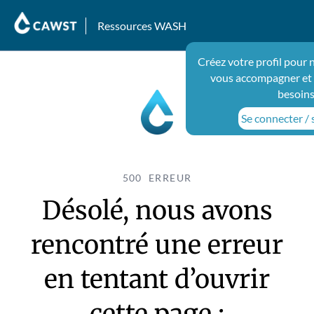
Ressources WASH
Créez votre profil pour 
vous accompagner et 
besoins
Se connecter / s
500 ERREUR
Désolé, nous avons
rencontré une erreur
en tentant d’ouvrir
cette page :