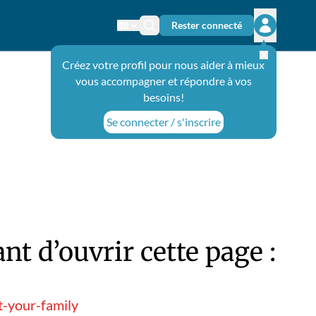
Rester connecté
Changer de langue
Icône de recherche
Ouvrir le 
Créez votre profil pour nous aider à mieux
vous accompagner et répondre à vos
besoins!
Se connecter / s'inscrire
t d’ouvrir cette page :
t-your-family