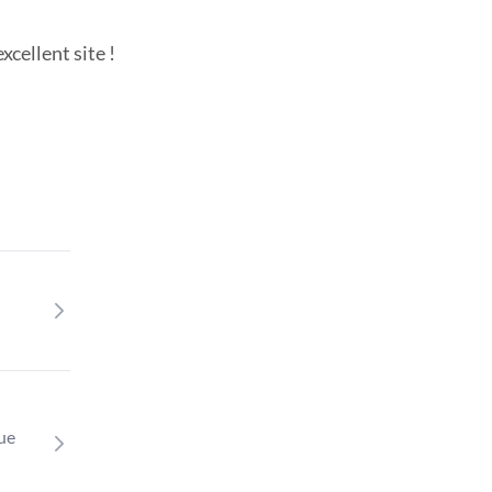
cellent site !
que