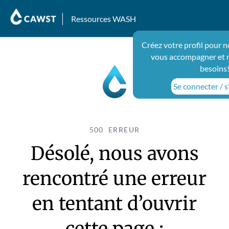
Ressources WASH
Créez votre profil pour n
vous accompagner et 
besoins
Se connecter / s
500 ERREUR
Désolé, nous avons
rencontré une erreur
en tentant d’ouvrir
cette page :