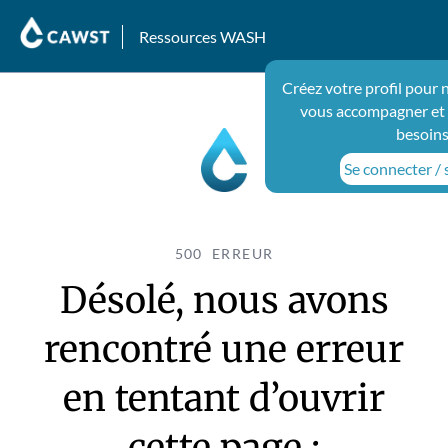
Ressources WASH
Créez votre profil pour 
vous accompagner et 
besoins
Se connecter / s
500 ERREUR
Désolé, nous avons
rencontré une erreur
en tentant d’ouvrir
cette page :