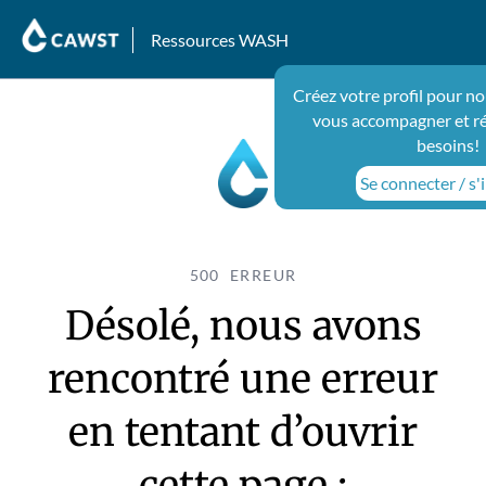
Ressources WASH
Créez votre profil pour no
vous accompagner et r
besoins!
Se connecter / s'
500 ERREUR
Désolé, nous avons
rencontré une erreur
en tentant d’ouvrir
cette page :