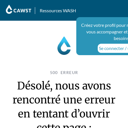
Ressources WASH
Créez votre profil pour 
vous accompagner et
besoin
Se connecter / 
500 ERREUR
Désolé, nous avons
rencontré une erreur
en tentant d’ouvrir
cette page :