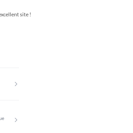
cellent site !
que