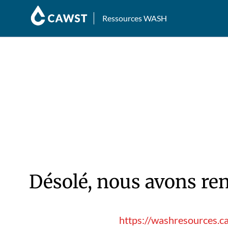
Ressources WASH
Désolé, nous avons ren
https://washresources.c