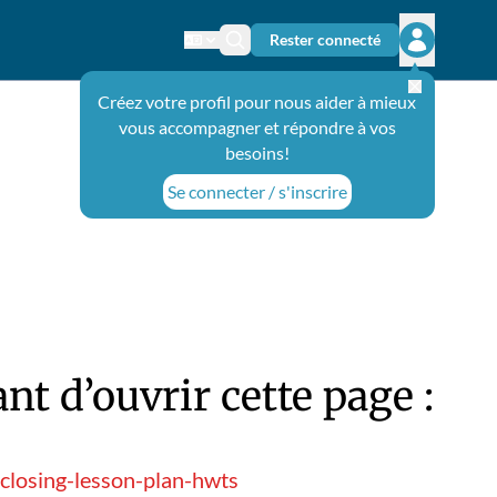
Rester connecté
Changer de langue
Icône de recherche
Ouvrir le 
Créez votre profil pour nous aider à mieux
vous accompagner et répondre à vos
besoins!
Se connecter / s'inscrire
t d’ouvrir cette page :
closing-lesson-plan-hwts