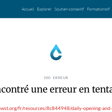
Accueil
Explorer
Soutien-conseil
Formations
500 ERREUR
contré une erreur en tentan
awst.org/fr/resources/8c844948/daily-opening-and-