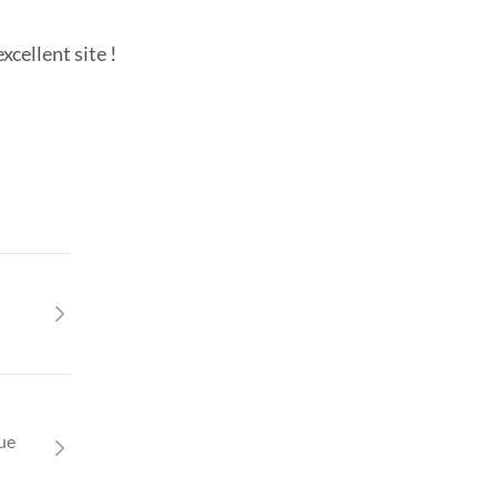
cellent site !
que