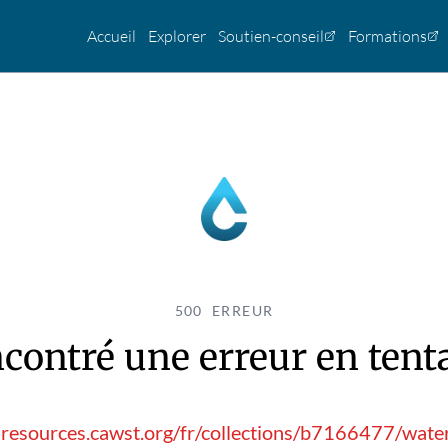
Accueil
Explorer
Soutien-conseil
Formations
500 ERREUR
contré une erreur en tentan
hresources.cawst.org/fr/collections/b7166477/water