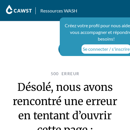
Ressources WASH
Créez votre profil pour nous aide
vous accompagner et répondre
besoins!
Se connecter / s'inscrire
500 ERREUR
Désolé, nous avons
rencontré une erreur
en tentant d’ouvrir
cette page :