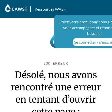
Ressources WASH
Créez votre profil pour nous ai
vous accompagner et répond
besoins!
Se connecter / s'inscri
500 ERREUR
Désolé, nous avons
rencontré une erreur
en tentant d’ouvrir
cette page :