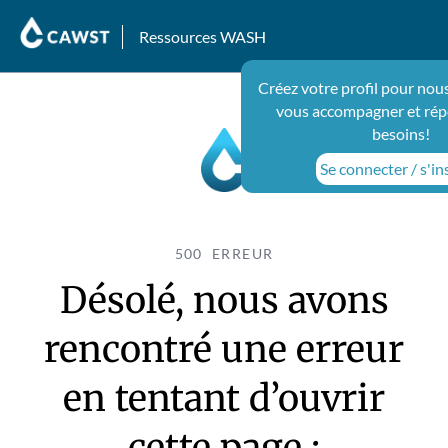
Ressources WASH
Créez votre profil pour nou
vous accompagner et rép
besoins!
Se connecter / s'in
500 ERREUR
Désolé, nous avons
rencontré une erreur
en tentant d’ouvrir
cette page :