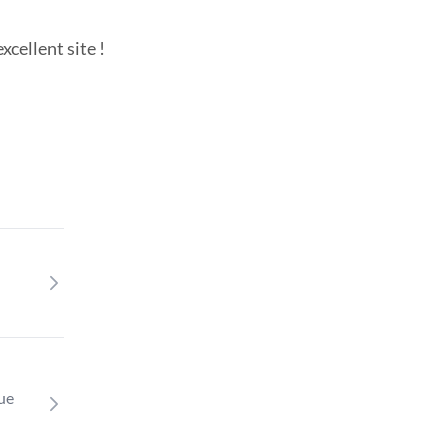
cellent site !
que