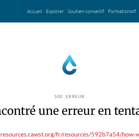
Accueil
Explorer
Soutien-conseil
Formations
500 ERREUR
contré une erreur en tentan
hresources.cawst.org/fr/resources/592b7a54/how-