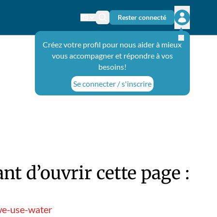
Rester connecté
Changer de langue
Icône de recherche
Ouvrir le 
Créez votre profil pour nous aider à mieux
vous accompagner et répondre à vos
besoins!
Se connecter / s'inscrire
t d’ouvrir cette page :
we-use-water