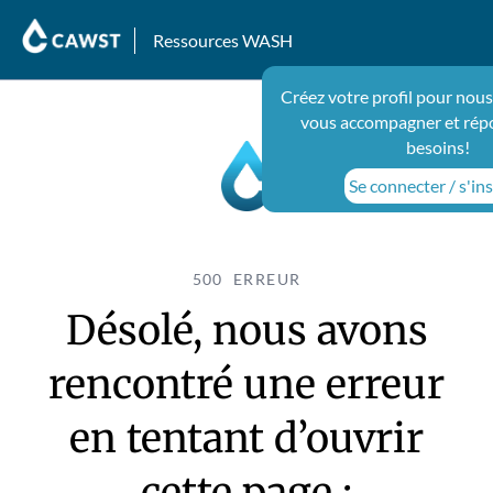
Ressources WASH
Créez votre profil pour nous
vous accompagner et rép
besoins!
Se connecter / s'ins
500 ERREUR
Désolé, nous avons
rencontré une erreur
en tentant d’ouvrir
cette page :