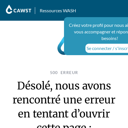
Ressources WASH
Créez votre profil pour nous a
vous accompagner et répon
besoins!
Se connecter / s'inscr
500 ERREUR
Désolé, nous avons
rencontré une erreur
en tentant d’ouvrir
cette page :