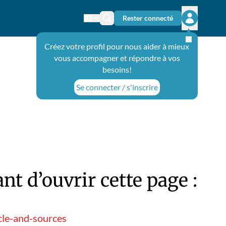
Rester connecté
Changer de langue
Icône de recherche
Ouvrir le 
Créez votre profil pour nous aider à mieux
vous accompagner et répondre à vos
besoins!
Se connecter / s'inscrire
t d’ouvrir cette page :
cle-and-sources