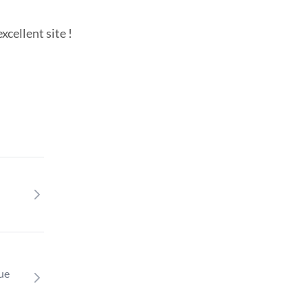
cellent site !
que