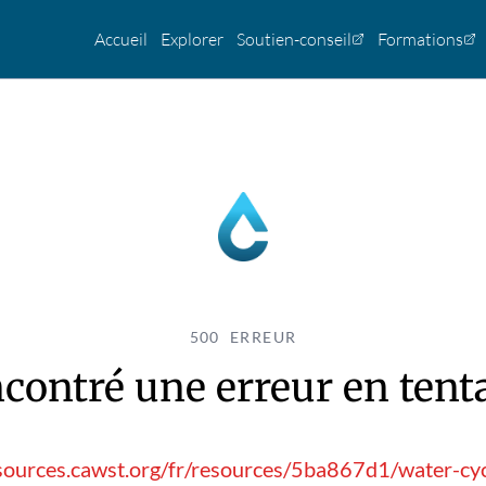
Accueil
Explorer
Soutien-conseil
Formations
500 ERREUR
contré une erreur en tentan
sources.cawst.org/fr/resources/5ba867d1/water-cy