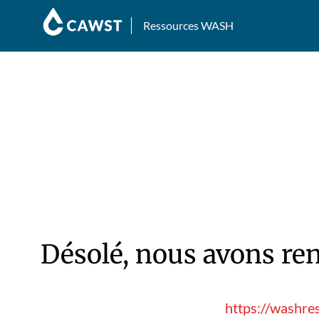
Ressources WASH
Désolé, nous avons ren
https://washre