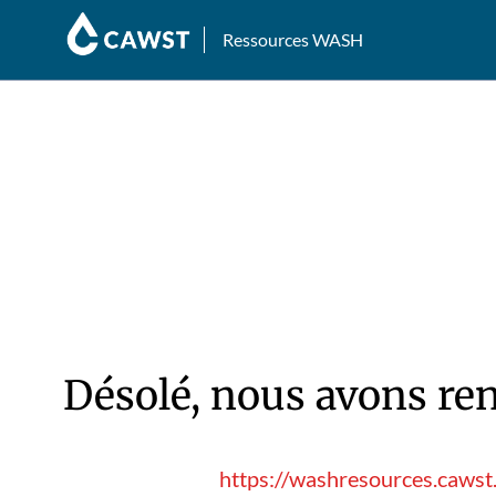
Ressources WASH
Désolé, nous avons ren
https://washresources.cawst