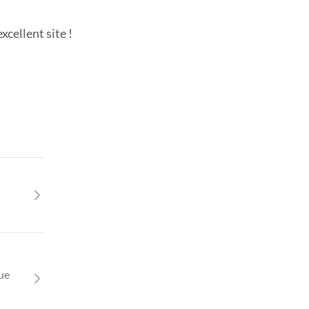
cellent site !
que