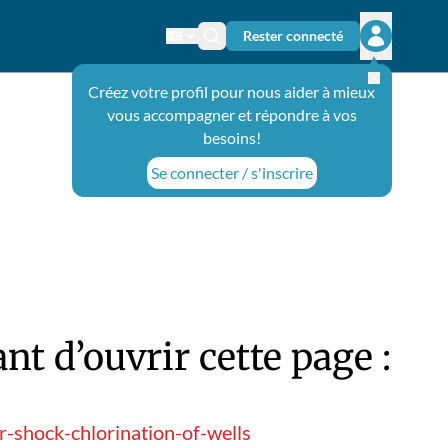
Rester connecté
Changer de langue
Icône de recherche
Ouvrir le 
Créez votre profil pour nous aider à mieux
vous accompagner et répondre à vos
besoins!
Se connecter / s'inscrire
t d’ouvrir cette page :
-shock-chlorination-of-wells