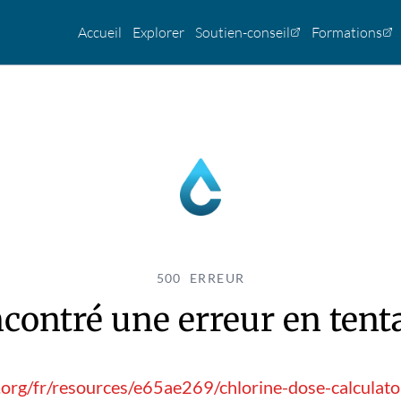
Accueil
Explorer
Soutien-conseil
Formations
500 ERREUR
contré une erreur en tentan
.org/fr/resources/e65ae269/chlorine-dose-calculator