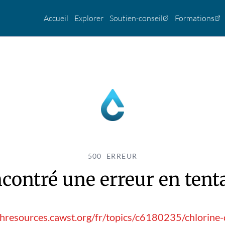
Accueil
Explorer
Soutien-conseil
Formations
500 ERREUR
contré une erreur en tentan
shresources.cawst.org/fr/topics/c6180235/chlorine-d