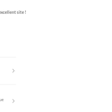
cellent site !
que