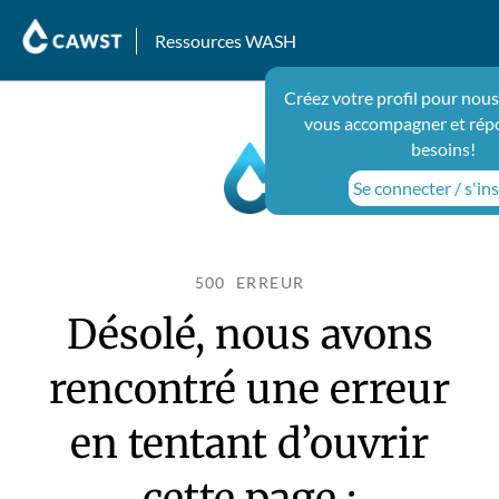
Ressources WASH
Créez votre profil pour nous
vous accompagner et rép
besoins!
Se connecter / s'ins
500 ERREUR
Désolé, nous avons
rencontré une erreur
en tentant d’ouvrir
cette page :