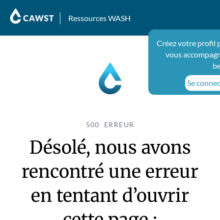
Ressources WASH
Créez votre profil
vous accompagne
be
Se connect
500 ERREUR
Désolé, nous avons
rencontré une erreur
en tentant d’ouvrir
cette page :