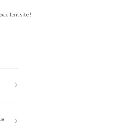
cellent site !
que