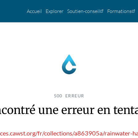
Accueil
Explorer
Soutien-conseil
Formations
500 ERREUR
contré une erreur en tentan
ces.cawst.org/fr/collections/a863905a/rainwater-