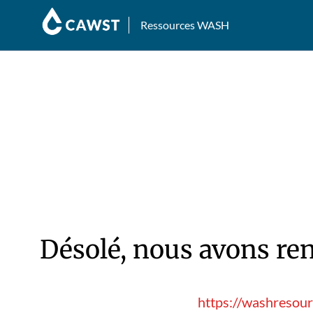
Ressources WASH
Désolé, nous avons ren
https://washresour