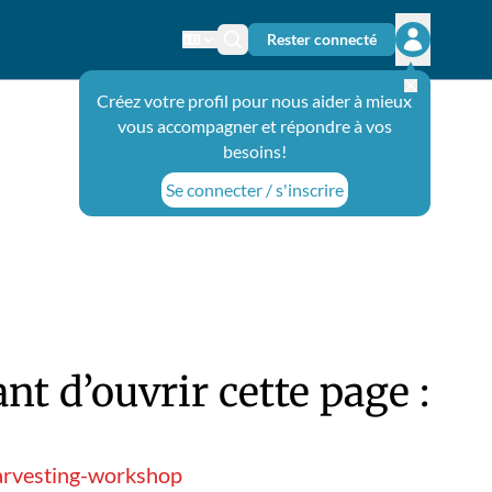
Rester connecté
Changer de langue
Icône de recherche
Ouvrir le 
Créez votre profil pour nous aider à mieux
vous accompagner et répondre à vos
besoins!
Se connecter / s'inscrire
t d’ouvrir cette page :
harvesting-workshop