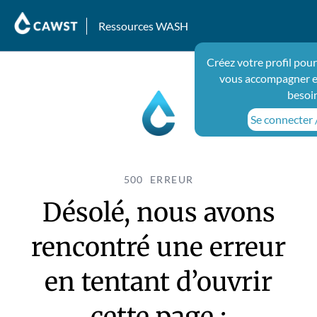
Ressources WASH
Créez votre profil pou
vous accompagner e
besoi
Se connecter /
500 ERREUR
Désolé, nous avons
rencontré une erreur
en tentant d’ouvrir
cette page :