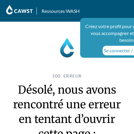
Ressources WASH
Créez votre profil pour
vous accompagner et
besoin
Se connecter / 
500 ERREUR
Désolé, nous avons
rencontré une erreur
en tentant d’ouvrir
cette page :